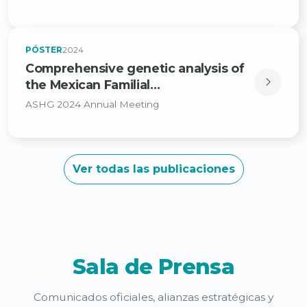
PÓSTER
2024
Comprehensive genetic analysis of
the Mexican Familial
Hypercholesterolemia Registry
ASHG 2024 Annual Meeting
participants
Ver todas las publicaciones
Sala de Prensa
Comunicados oficiales, alianzas estratégicas y