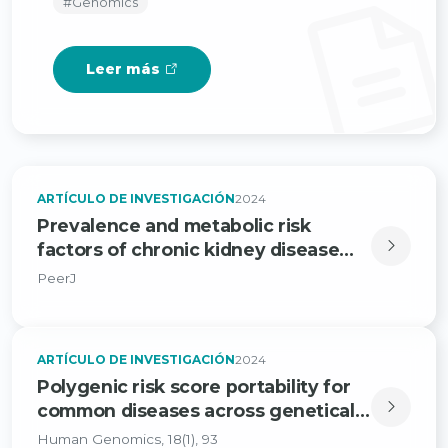
#Genomics
Leer más
ARTÍCULO DE INVESTIGACIÓN
2024
Prevalence and metabolic risk
factors of chronic kidney disease
among a Mexican adult population: a
PeerJ
cross-sectional study in primary
healthcare medical units
ARTÍCULO DE INVESTIGACIÓN
2024
Polygenic risk score portability for
common diseases across genetically
diverse populations
Human Genomics, 18(1), 93